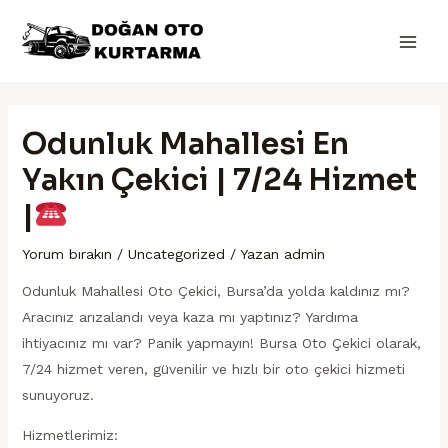
İçeriğe
Yazı
Main
atla
dolaşımı
Men
Odunluk Mahallesi En
Yakın Çekici | 7/24 Hizmet
|
Yorum bırakın
/
Uncategorized
/ Yazan
admin
Odunluk Mahallesi Oto Çekici, Bursa’da yolda kaldınız mı?
Aracınız arızalandı veya kaza mı yaptınız? Yardıma
ihtiyacınız mı var? Panik yapmayın! Bursa Oto Çekici olarak,
7/24 hizmet veren, güvenilir ve hızlı bir oto çekici hizmeti
sunuyoruz.
Hizmetlerimiz: