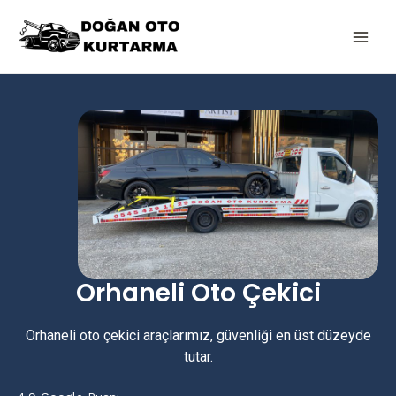
İçeriğe
Main
atla
Men
Orhaneli Oto Çekici
Orhaneli oto çekici araçlarımız, güvenliği en üst düzeyde
tutar.