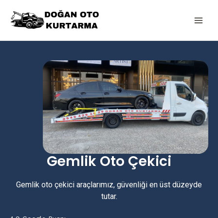
İçeriğe
Main
atla
Men
Gemlik Oto Çekici
Gemlik oto çekici araçlarımız, güvenliği en üst düzeyde
tutar.